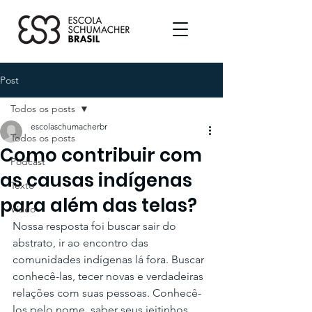
Post
Todos os posts
escolaschumacherbr
Todos os posts
Como contribuir com
Podcast
as causas indígenas
Texto
para além das telas?
Vídeo
Nossa resposta foi buscar sair do 
abstrato, ir ao encontro das 
comunidades indígenas lá fora. Buscar 
conhecê-las, tecer novas e verdadeiras 
relações com suas pessoas. Conhecê-
los pelo nome, saber seus jeitinhos.