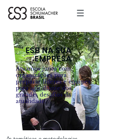
ESB NA SUA
EMPRESA
Atuamos junto com
organizações para
preparar líderes e equipes
para agir diante dos
grandes desafios da
atualidade.
As temáticas e metodologias