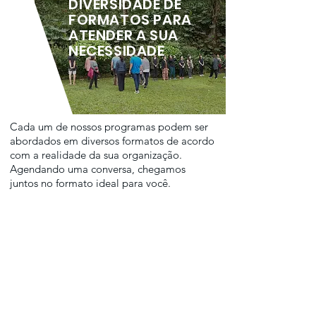
DIVERSIDADE DE
FORMATOS PARA
ATENDER A SUA
NECESSIDADE
Cada um de nossos programas podem ser
abordados em diversos formatos de acordo
com a realidade da sua organização.
Agendando uma conversa, chegamos
juntos no formato ideal para você.
MENTORIA
Sessões individuais ou em
pequenos grupos, focadas no
desenvolvimento aprofundado e
contínuo.
[mínimo de 4 sessões]