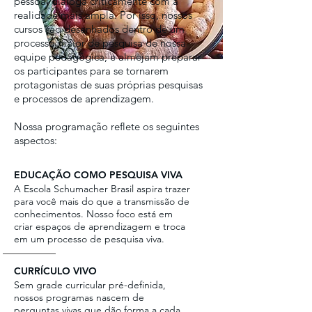
pessoal dialoga criticamente com a
realidade mais ampla. Por isso, nossos
cursos são desenhados dentro de um
processo maior de pesquisa de nossa
equipe pedagógica, e almejam preparar
os participantes para se tornarem
protagonistas de suas próprias pesquisas
e processos de aprendizagem.
Nossa programação reflete os seguintes
aspectos:
EDUCAÇÃO COMO PESQUISA VIVA
A Escola Schumacher Brasil aspira trazer
para você mais do que a transmissão de
conhecimentos. Nosso foco está em
criar espaços de aprendizagem e troca
em um processo de pesquisa viva.
CURRÍCULO VIVO
Sem grade curricular pré-definida,
nossos programas nascem de
perguntas vivas que dão forma a cada