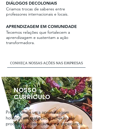
DIÁLOGOS DECOLONIAIS
Criamos trocas de saberes entre
professores internacionais e locais.
APRENDIZAGEM EM COMUNIDADE
Tecemos relações que fortalecem a
aprendizagem e sustentam a ação
transformadora.
CONHEÇA NOSSAS AÇÕES NAS EMPRESAS
NOSSO
CURRÍCULO
Promovemos uma aprendizagem
holística em que ação e reflexão são
processos indissociáveis, e a experiência