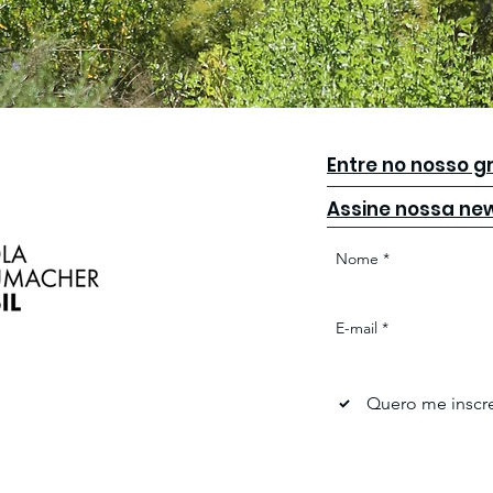
Entre no nosso 
Assine nossa new
Nome
*
E-mail
*
Quero me inscre