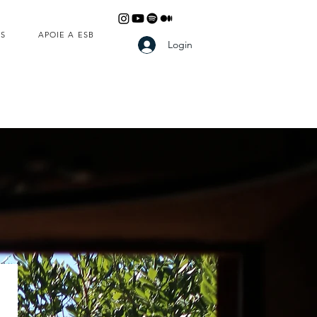
S
APOIE A ESB
Login