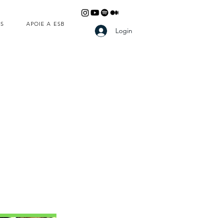
S
APOIE A ESB
Login