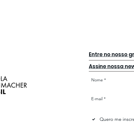
Entre no nosso 
Assine nossa new
Nome
*
E-mail
*
Quero me inscre