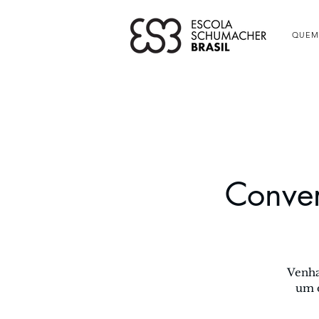
QUEM
Conver
Venha
um d