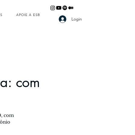
S
APOIE A ESB
Login
ra: com
0, com
tônio