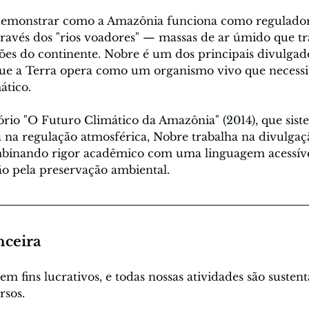
é demonstrar como a Amazônia funciona como regulador
través dos "rios voadores" — massas de ar úmido que 
iões do continente. Nobre é um dos principais divulgad
ue a Terra opera como um organismo vivo que necessita
ático.
tório "O Futuro Climático da Amazônia" (2014), que sis
a na regulação atmosférica, Nobre trabalha na divulgaçã
mbinando rigor acadêmico com uma linguagem acessível
ão pela preservação ambiental.
nceira
 fins lucrativos, e todas nossas atividades são sustent
rsos. 