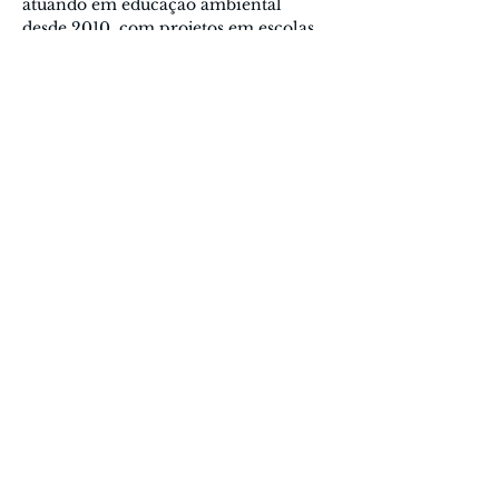
atuando em educação ambiental 
desde 2010, com projetos em escolas, 
comunidades e formação de 
professores. Hoje, na Escola 
Schumacher Brasil, atua como 
professor, facilitador e diretor. Sua 
prática integra educação, arte e 
ecologia, incorporando a dança de 
forma transversal em sua atuação 
pedagógica por formas de estar no 
mundo mais atentas às relações.