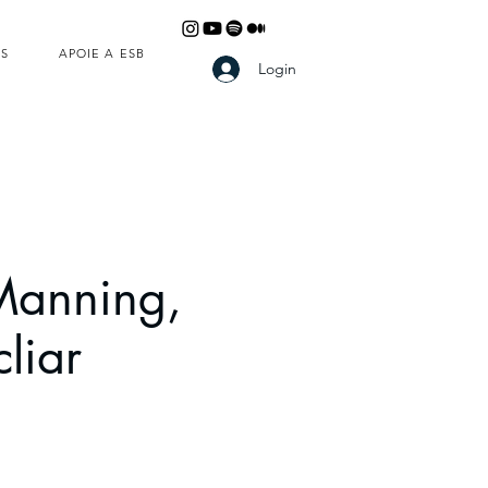
S
APOIE A ESB
Login
Manning,
liar