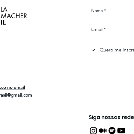
Nome
*
E-mail
*
Quero me inscre
sco no email
rasil@gmail.com
Siga nossas rede