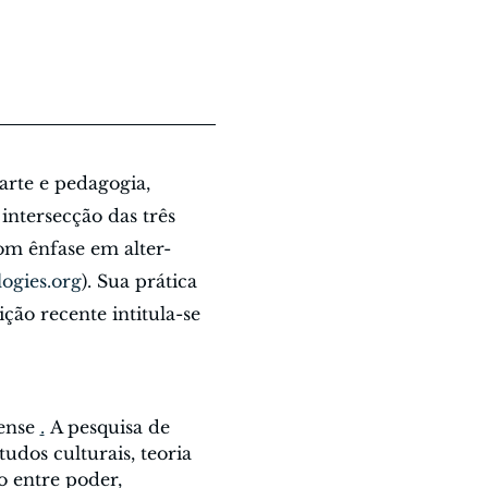
 arte e pedagogia, 
intersecção das três 
com ênfase em alter-
ogies.org
). Sua prática 
ção recente intitula-se 
ense 
.
 A pesquisa de 
udos culturais, teoria 
ão entre poder, 