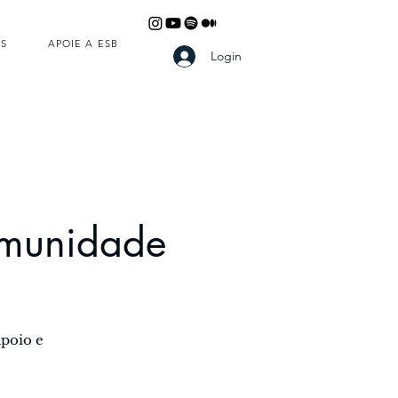
S
APOIE A ESB
Login
omunidade
poio e