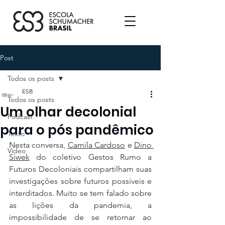
Post
Todos os posts
ESB
Todos os posts
Um olhar decolonial
Podcast
para o pós pandêmico
Texto
Nesta conversa, 
Camila Cardoso
 e 
Dino 
Vídeo
Siwek
 do coletivo Gestos Rumo a 
Futuros Decoloniais compartilham suas 
investigações sobre futuros possíveis e 
interditados. Muito se tem falado sobre 
as lições da pandemia, a 
impossibilidade de se retornar ao 