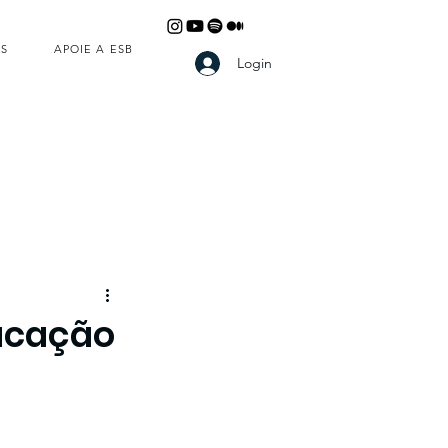
S
APOIE A ESB
Login
ucação