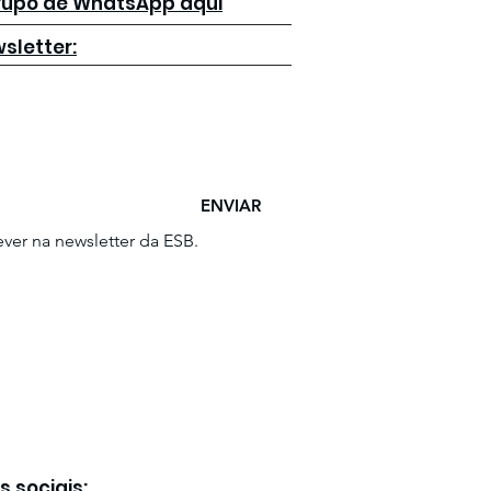
grupo de WhatsApp aqui
fluência
sletter:
ENVIAR
ver na newsletter da ESB.
s sociais: