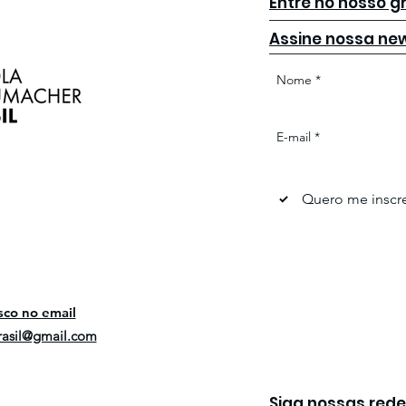
Entre no nosso 
Congresso de pedagogia
Con
Waldorf - Floripa, julho
Assine nossa new
2026
Nome
*
E-mail
*
Quero me inscre
sco no email
rasil@gmail.com
Siga nossas rede