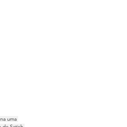
rna uma 
 de Satish 